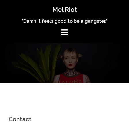
Skip
Mel Riot
to
content
"Damn it feels good to be a gangster."
Contact