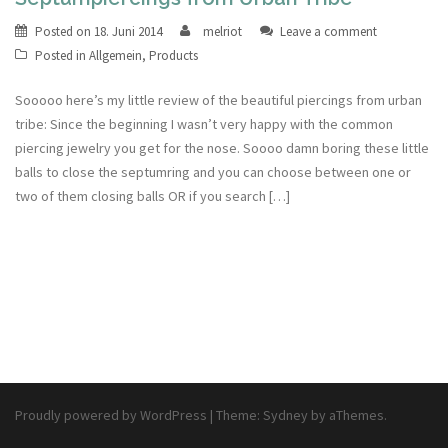
Posted on
18. Juni 2014
melriot
Leave a comment
Posted in
Allgemein
,
Products
Sooooo here’s my little review of the beautiful piercings from urban
tribe: Since the beginning I wasn’t very happy with the common
piercing jewelry you get for the nose. Soooo damn boring these little
balls to close the septumring and you can choose between one or
two of them closing balls OR if you search […]
Proudly powered by WordPress
|
Theme:
Sydney
by aThemes.