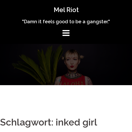
Skip
Mel Riot
to
content
"Damn it feels good to be a gangster."
Schlagwort: inked girl